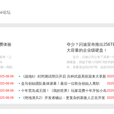
ne论坛
费体验
夺少？闪迪宣布推出256T
大容量的企业级硬盘！
a宣布《上
近日，闪迪公司公布了其新一
ls
级硬盘，得益于第八代BiCS技术的
为期一周的
存，容量竟达到256TB。这款SSD
期间免费
SN670 128TB和UltraQLC 256T
《战地6》封闭测试明日开启 兵种武器系统迎来大革新
025-08-06
2025
。这次活动将
号，后者专为大规模AI应用等高需
设计，提供更高带宽、更高可
盒马创始团队集体谢幕！最后一位联合创始人离职
025-08-06
2025
十年荒岛成王国！《我的世界》玩家花费十年开拓小岛
025-08-06
2025
《绝地潜兵2》开发者确认：更复杂的新敌人正在开发
025-08-06
2025