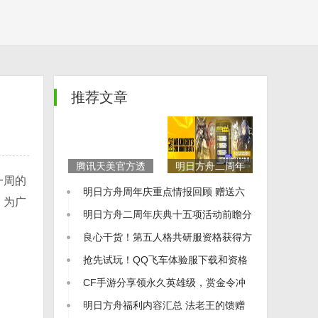
推荐文章
腾讯天美官方透
明日方舟二周年
期一周的
露正在孵化多款
庆典「干员兑换
明日方舟周年庆重点情报回顾 赠送六
科幻题材3A游戏
券」怎么选有性
，为广
新项目
价比
星干员 异格干员 凯尔希上线
明日方舟二周年庆典十五项活动前瞻分
析（part.1）
良心干货！第五人格共研服资格获得方
式
抢先试玩！QQ飞车体验服下载和资格
申请方法
CF手游分享领永久英雄级，赏金令冲
级再开启！
明日方舟福利内容汇总 法老王的馈赠