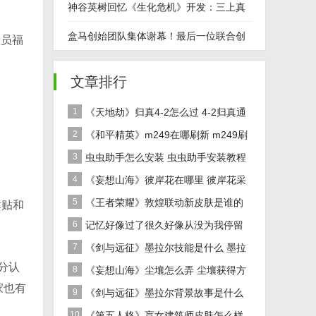
统迎来大革新
神谷英树回忆《生化危机》开发：三上真
司的"恐怖课"
盒马创始团队集体谢幕！最后一位联合创
会员福
始人离职
文章排行
1
《天地劫》归真4-2怎么过 4-2归真通
关攻略
2
《和平精英》m249在哪刷新 m249刷
新资源点推荐
3
虫虫助手怎么安装 虫虫助手安装教程
4
《妄想山海》彼岸花在哪里 彼岸花采
集分布地点位置介绍
5
《王者荣耀》敦煌联动新皮肤是谁的
津贴和
女娲敦煌联动新皮肤爆料
6
记忆好像过了很久好像从没为我停留
是什么歌 歌曲记忆好像过了很久好像从没
7
《剑与远征》墨拉尔技能是什么 墨拉
分认
为我停留
尔技能详细介绍
8
《妄想山海》尘壤怎么弄 尘壤获得方
家也有
法介绍
9
《剑与远征》墨拉尔背景故事是什么
神魔英雄墨拉尔背景故事介绍
10
《第五人格》盲女建筑师皮肤怎么样