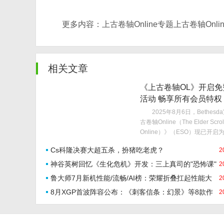
更多内容：上古卷轴Online专题上古卷轴Onli
相关文章
《上古卷轴OL》开启免
活动 畅享所有会员特权
2025年8月6日，Bethesd
古卷轴Online（The Elder Scrol
Online）》（ESO）现已开启
免费体验活动，玩家可以在活动
Cs科隆决赛大超五杀，扮猪吃老虎？
2
享受全部ESO Plus会员权益
持续至北京时
神谷英树回忆《生化危机》开发：三上真司的"恐怖课"
2
鲁大师7月新机性能/流畅/AI榜：荣耀折叠扛起性能大
2
8月XGP首波阵容公布：《刺客信条：幻景》等8款作
旗，OPPO中端机上演流畅逆袭
2
品