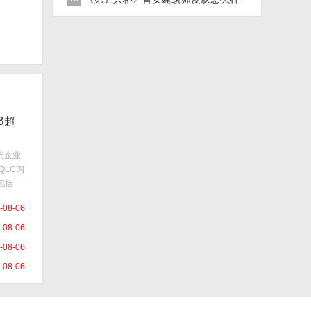
稀世皮肤建筑师介绍
B超
代企业
QLC闪
包括
B两种型
-08-06
求环境
-08-06
-08-06
-08-06