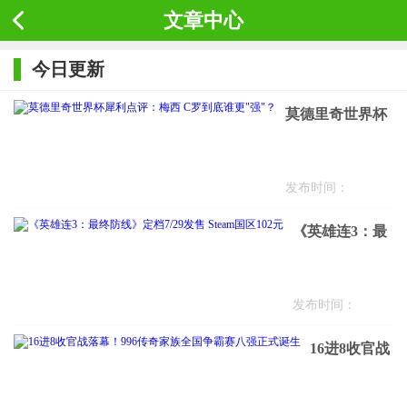
文章中心
今日更新
莫德里奇世界杯
犀利点评：梅西
C罗到底谁
发布时间：
更"强"？
《英雄连3：最
终防线》定档
7/29发售 Steam
发布时间：
国区102元
16进8收官战
落幕！996传
奇家族全国