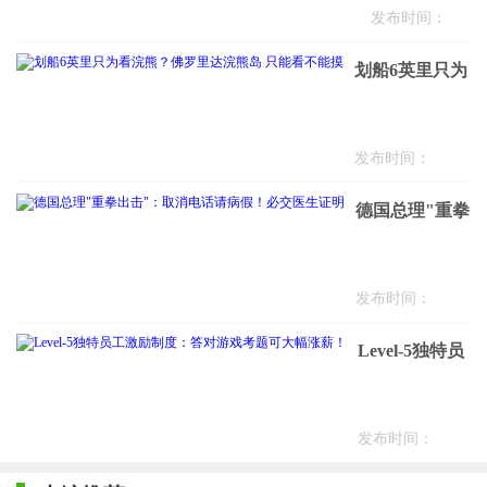
发布时间：
争霸赛八强
1970-01-01
正式诞生
划船6英里只为
看浣熊？佛罗
里达浣熊岛 只
发布时间：
能看不能摸
德国总理"重拳
出击"：取消电
话请病假！必
发布时间：
交医生证明
Level-5独特员
工激励制度：
答对游戏考题
发布时间：
可大幅涨薪！