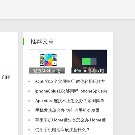
推荐文章
魅族MX4pro怎
iPhone电池没电
解了解
么用 MX4pro使
怎么办 如何用苹
iOS8的12个实用技巧 教你轻松玩转苹
用心得
果Macbook给手
机充电？
果手机
iphone6plus16g够用吗 iphone6plus内
存不足怎么办
App store连接不上怎么办？亲测简单
教程解决白屏！
手机发热怎么办 为什么手机会发烫
苹果手机Home键失灵怎么办 Home键
多少钱
使用手机电池应该注意什么？