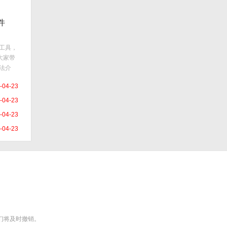
件
的工具，
大家带
方法介
！FL
-04-23
L
-04-23
-04-23
-04-23
），我们将及时撤销。