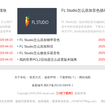
色模块
FL Studio怎么添加音色插
具，不少用户
FL Studio是一款好用的音乐编辑
道如何新建
其中华科仪添加音色插件。下面为
这里带来
来关于FL Studio添加音色插件的
FL
绍，想了解的小伙伴快一起来看看吧
FL Studio怎么添加钢琴音色
025-04-23
2025
开FL
Studio怎么添加音色插件1、打开F
了音乐编辑
Studio软件，在菜单栏中点击
FL Studio怎么添加和弦
025-04-23
2025
FL Studio怎么修改乐器音色
025-04-23
2025
我的世界PCL2启动器怎么设置版本隔离
025-04-23
2025
关于本站
|
联系方式
|
版权声明
|
下载帮助(？)
|
网站地图
备案编号:闽ICP备2021013604号-1
Copyright 2018-2026 eiruan.com
【A软下载网】
版权所有
来自互联网，版权归原著所有。如有侵权，敬请来信告知
（1010874379#qq.com