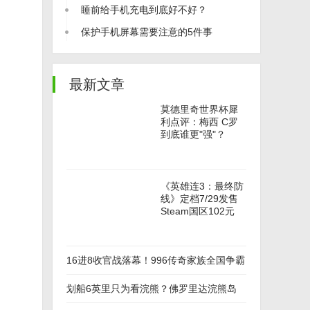
睡前给手机充电到底好不好？
保护手机屏幕需要注意的5件事
最新文章
莫德里奇世界杯犀
利点评：梅西 C罗
到底谁更"强"？
《英雄连3：最终防
线》定档7/29发售
Steam国区102元
16进8收官战落幕！996传奇家族全国争霸
赛八强正式诞生
划船6英里只为看浣熊？佛罗里达浣熊岛