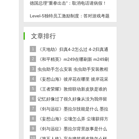
只能看不能摸
德国总理"重拳出击"：取消电话请病假！
必交医生证明
Level-5独特员工激励制度：答对游戏考题
可大幅涨薪！
文章排行
1
《天地劫》归真4-2怎么过 4-2归真通
关攻略
2
《和平精英》m249在哪刷新 m249刷
新资源点推荐
3
虫虫助手怎么安装 虫虫助手安装教程
4
《妄想山海》彼岸花在哪里 彼岸花采
集分布地点位置介绍
5
《王者荣耀》敦煌联动新皮肤是谁的
女娲敦煌联动新皮肤爆料
6
记忆好像过了很久好像从没为我停留
是什么歌 歌曲记忆好像过了很久好像从没
7
《剑与远征》墨拉尔技能是什么 墨拉
为我停留
尔技能详细介绍
8
《妄想山海》尘壤怎么弄 尘壤获得方
法介绍
9
《剑与远征》墨拉尔背景故事是什么
神魔英雄墨拉尔背景故事介绍
10
《第五人格》盲女建筑师皮肤怎么样