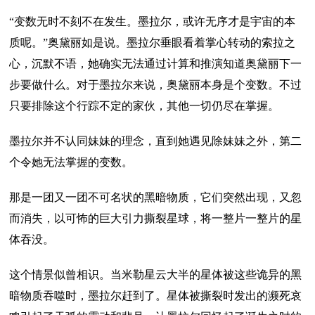
“变数无时不刻不在发生。墨拉尔，或许无序才是宇宙的本
质呢。”奥黛丽如是说。墨拉尔垂眼看着掌心转动的索拉之
心，沉默不语，她确实无法通过计算和推演知道奥黛丽下一
步要做什么。对于墨拉尔来说，奥黛丽本身是个变数。不过
只要排除这个行踪不定的家伙，其他一切仍尽在掌握。
墨拉尔并不认同妹妹的理念，直到她遇见除妹妹之外，第二
个令她无法掌握的变数。
那是一团又一团不可名状的黑暗物质，它们突然出现，又忽
而消失，以可怖的巨大引力撕裂星球，将一整片一整片的星
体吞没。
这个情景似曾相识。当米勒星云大半的星体被这些诡异的黑
暗物质吞噬时，墨拉尔赶到了。星体被撕裂时发出的濒死哀