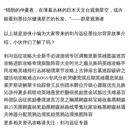
“晴朗的仲夏夜，在薄暮丛林的巨木天文台观测星空，或许
能看到墨拉尔缀满星芒的长发。”——群星观测者
以上就是游侠小编为大家带来的剑与远征墨拉尔背景故事介
绍，小伙伴们了解了吗？
剑与远征攻略大全新手必读游戏专区调整更新英雄图鉴迷宫
攻略进阶攻略奇境探险阵容大全时光之巅兑换码英雄攻略平
民攻略英雄排行丛林秘境章节攻略上古神庙古墓迷踪破碎之
墟活动攻略难点BOSS专武分析哭嚎荒漠后期英雄霜息奖励
索罗斯讲解莱卡仙踪骨王反伤团本爵位升级心愿瓶优先兑换
沁凉仲夏多莉联动英雄悬赏栏翻倍奖励赏金试炼过关维基百
科团队远征奖励叠境迷宫万灵之幽黑鞘森林宝箱收集黑鞘森
林25关黑鞘森林奖励黑鞘森林路线零氪玩家攻略黑鞘森林通
关神器分配荒鸦边境奖励荒鸦边境推图阵容
更多相关资讯攻略请关注：剑与远征专题