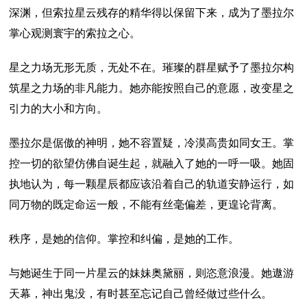
深渊，但索拉星云残存的精华得以保留下来，成为了墨拉尔
掌心观测寰宇的索拉之心。
星之力场无形无质，无处不在。璀璨的群星赋予了墨拉尔构
筑星之力场的非凡能力。她亦能按照自己的意愿，改变星之
引力的大小和方向。
墨拉尔是倨傲的神明，她不容置疑，冷漠高贵如同女王。掌
控一切的欲望仿佛自诞生起，就融入了她的一呼一吸。她固
执地认为，每一颗星辰都应该沿着自己的轨道安静运行，如
同万物的既定命运一般，不能有丝毫偏差，更遑论背离。
秩序，是她的信仰。掌控和纠偏，是她的工作。
与她诞生于同一片星云的妹妹奥黛丽，则恣意浪漫。她遨游
天幕，神出鬼没，有时甚至忘记自己曾经做过些什么。