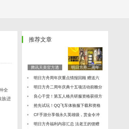
推荐文章
腾讯天美官方透
明日方舟二周年
露正在孵化多款
庆典「干员兑换
明日方舟周年庆重点情报回顾 赠送六
科幻题材3A游戏
券」怎么选有性
新项目
价比
星干员 异格干员 凯尔希上线
明日方舟二周年庆典十五项活动前瞻分
种全
析（part.1）
良心干货！第五人格共研服资格获得方
狼族进
式
抢先试玩！QQ飞车体验服下载和资格
申请方法
CF手游分享领永久英雄级，赏金令冲
级再开启！
明日方舟福利内容汇总 法老王的馈赠