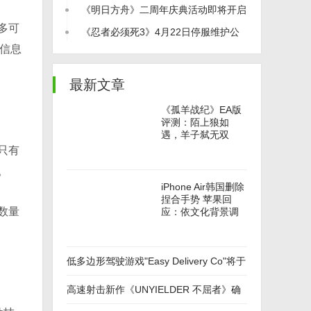
《明日方舟》二周年庆典活动即将开启
多可
《忍者必须死3》4月22日停服维护公
信息
告
最新文章
《孤羊战纪》EA版
评测：陌上狼如
遇，羊子弑无双
只有
。
iPhone Air韩国删除
捏合手势 苹果回
数量
应：依文化背景调
整
低多边形驾驶游戏"Easy Delivery Co"将于
9月18日上线!
高速射击新作《UNYIELDER 不屈者》确