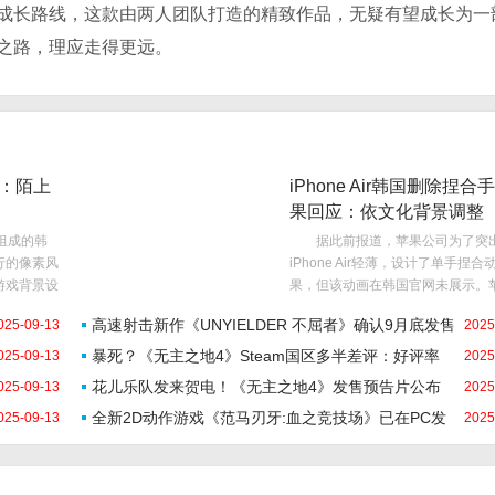
长路线，这款由两人团队打造的精致作品，无疑有望成长为一
之路，理应走得更远。
测：陌上
iPhone Air韩国删除捏合
果回应：依文化背景调整
组成的韩
据此前报道，苹果公司为了突
发行的像素风
iPhone Air轻薄，设计了单手捏合
 游戏背景设
果，但该动画在韩国官网未展示。
共同构成
服对此表示，发布前会根据不同国
高速射击新作《UNYIELDER 不屈者》确认9月底发售
025-09-13
2025
天外陨石
化背景进行调查，并适当调整，韩
乌姆
也不例外。 在中国、美国和日
暴死？《无主之地4》Steam国区多半差评：好评率
025-09-13
2025
的官网上，这一动画
花儿乐队发来贺电！《无主之地4》发售预告片公布
025-09-13
29%
2025
全新2D动作游戏《范马刃牙:血之竞技场》已在PC发
025-09-13
2025
售！