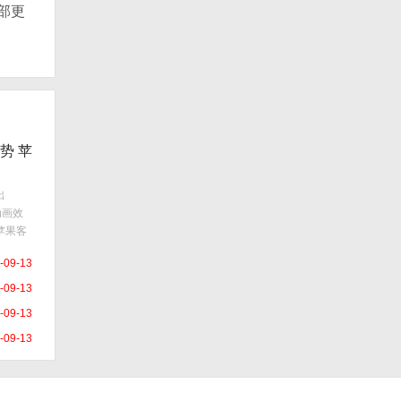
部更
手势 苹
出
动画效
苹果客
家的文
-09-13
国市场
本等国
-09-13
-09-13
-09-13