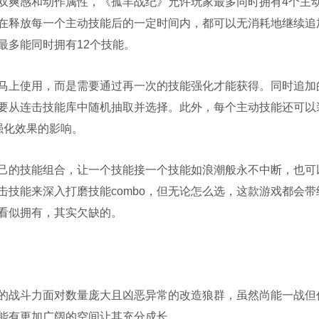
爽感和动作属性，《孤羊战纪》允许玩家最多同时拥有4个主
在释放每一个主动技能后的一定时间内，都可以无消耗地继续追
最多能同时拥有12个技能。
上使用，而是需要通过再一次的技能强化才能获得。同时追加
需要从连击技能库中随机抽取并选择。此外，每个主动技能还可以
强化效果的影响。
的技能组合，让一个技能接一个技能如浪潮般永不中断，也可
技能来深入打磨技能combo，但无论怎么选，这款游戏都会带
戏看似拥有，其实欠缺的。
战斗力面对数量庞大且凶恶异常的改造狼群，虽然尚能一战但
能有更加广阔的空间让其充分成长。