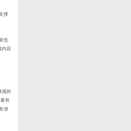
支撑
算也
藏内容
爽感的
体量有
有潜