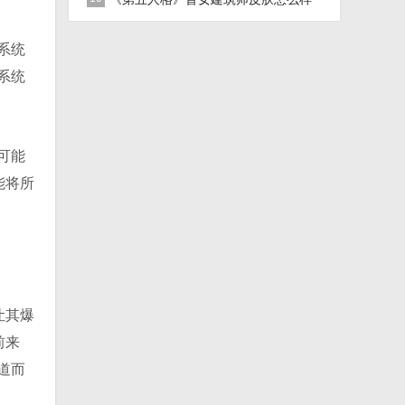
稀世皮肤建筑师介绍
系统
系统
可能
能将所
让其爆
前来
道而