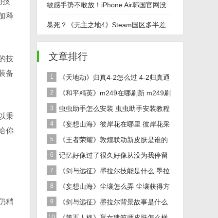
动技
认9月底发售
敏感手势不敢放！iPhone Air韩国官网没
加释
有“捏合”动画
暴死？《无主之地4》Steam国区多半差
评：好评率29%
文章排行
的技
装备
1
《天地劫》归真4-2怎么过 4-2归真通
关攻略
2
《和平精英》m249在哪刷新 m249刷
新资源点推荐
3
虫虫助手怎么安装 虫虫助手安装教程
以秉
4
《妄想山海》彼岸花在哪里 彼岸花采
给你
集分布地点位置介绍
5
《王者荣耀》敦煌联动新皮肤是谁的
女娲敦煌联动新皮肤爆料
6
记忆好像过了很久好像从没为我停留
是什么歌 歌曲记忆好像过了很久好像从没
7
《剑与远征》墨拉尔技能是什么 墨拉
为我停留
尔技能详细介绍
8
《妄想山海》尘壤怎么弄 尘壤获得方
仍稍
法介绍
9
《剑与远征》墨拉尔背景故事是什么
神魔英雄墨拉尔背景故事介绍
10
《第五人格》盲女建筑师皮肤怎么样