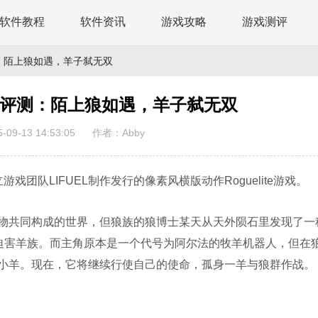
软件教程
软件资讯
游戏攻略
游戏测评
：陌上狼如遇，羊子弑无双
版评测：陌上狼如遇，羊子弑无双
09-13 14:53:05
作者：Abby
队LIFUEL制作发行的像素风横版动作Roguelite游戏。
共同构成的世界，但狼族的狼博士某天从天外陨石里发现了一
和迫害羊族。而主角原本是一个代号为阿尔法的牧羊机器人，但在
小羊。现在，它将继续行使自己的使命，孤身一羊与狼群作战。