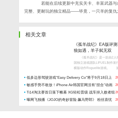
若能在后续更新中充实关卡、丰富武器与成
完整、更耐玩的独立精品——毕竟，一只羊的复仇
相关文章
《孤羊战纪》EA版评
狼如遇，羊子弑无双
《孤羊战纪》是一款由2人
国独立游戏团队LIFUEL制作
横版动作Roguelite游戏。
定在一个由不同种族的智慧动物
低多边形驾驶游戏"Easy Delivery Co"将于9月18日上
2
的世界，但狼族的狼博士某天从
里发现了一种全新的能源“玛尼
敏感手势不敢放！iPhone Air韩国官网没有“捏合”动画
线!
2
Ti14淘汰赛首日落下帷幕 XG轻松晋级 战车掉入败者组
2
曝网飞独播《JOJO的奇妙冒险:飙马野郎》 粉丝喜忧
2
参半