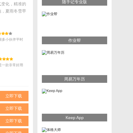
随手记专业版
气变化，精准的
施，夏雨冬雪早
很多小伙伴平时
作业帮
的方式，养成良
也很重要，但这
人的自律。奇点
很好的监督和规
个小伙伴的生活
你是否可以通过
是一款非常好用
需要下载并亲自
友软件，在这个
能1、用户有多
都是属于女性的
社区app下载
周易万年历
以在平台上面看
性用户们打造设
立即下载
立即下载
Keep App
立即下载