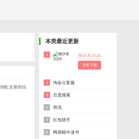
本类最近更新
1
潮汐表2026
立即下载
淘金云客服
2
功能,全新的玩
百度搜索
3
简讯
4
红包猎手
5
网易蜗牛读书
6