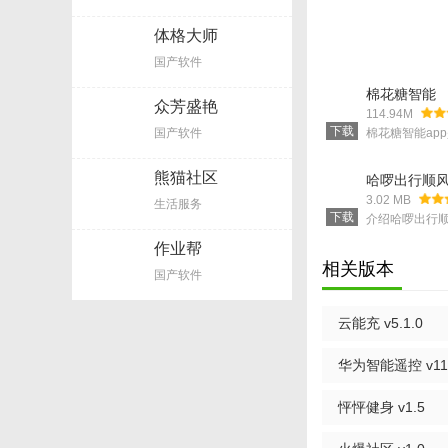
下载收听,无需担心
体格大师
国产软件
收藏专辑,关注主播
棉花糖智能
众芳盛艳
114.94M
下载
国产软件
棉花糖智能ap
定时关闭,倍速播放
用。棉花糖智能
能灯光的电源
色彩等进行控
熊猫社区
哈啰出行顺
蜻蜓FM,更多的世界
智能app还支
3.02 MB
等物联网设备
生活服务
下载
介绍哈啰出行
app是一款非
作业帮
帮助广大司机
订单从而赚到
相关版本
国产软件
户可以自行选
案，只要符合
会智能为司
云能充 v5.1.0
华为智能遥控 v11
怦怦健身 v1.5