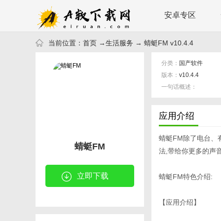
安卓专区
当前位置：
首页
→
生活服务
→ 蜻蜓FM v10.4.4
分类：
国产软件
版本：
v10.4.4
一句话概述：
应用介绍
蜻蜓FM除了电台、
蜻蜓FM
法,带给你更多的声
立即下载
蜻蜓FM特色介绍:
【应用介绍】