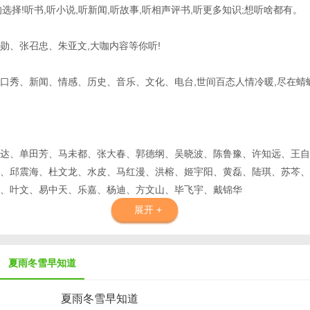
户的选择!听书,听小说,听新闻,听故事,听相声评书,听更多知识;想听啥都有。
勋、张召忠、朱亚文,大咖内容等你听!
口秀、新闻、情感、历史、音乐、文化、电台,世间百态人情冷暖,尽在蜻蜓
达、单田芳、马未都、张大春、郭德纲、吴晓波、陈鲁豫、许知远、王自
、邱震海、杜文龙、水皮、马红漫、洪榕、姬宇阳、黄磊、陆琪、苏芩、
文、叶文、易中天、乐嘉、杨迪、方文山、毕飞宇、戴锦华
展开 +
为你打造独一无二的收听体验
夏雨冬雪早知道
,播放超级流畅,任何环境下均可轻松收听
夏雨冬雪早知道