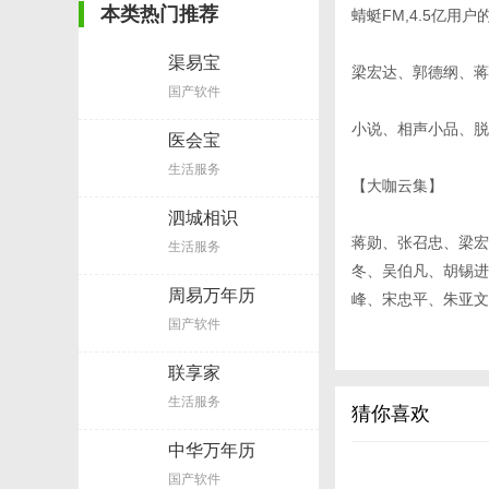
本类热门推荐
蜻蜓FM,4.5亿用
渠易宝
梁宏达、郭德纲、蒋
国产软件
小说、相声小品、脱
医会宝
生活服务
【大咖云集】
泗城相识
蒋勋、张召忠、梁宏
生活服务
冬、吴伯凡、胡锡进
周易万年历
峰、宋忠平、朱亚
国产软件
【主要功能】
联享家
生活服务
猜你喜欢
精准的个性化推荐,
中华万年历
极省流量的音频应用
国产软件