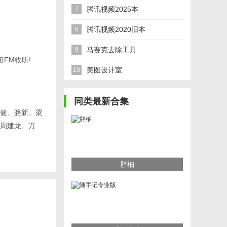
腾讯视频2025本
7
腾讯视频2020旧本
8
马赛克去除工具
9
FM收听!
美图设计室
10
同类最新合集
健、骆新、梁
周建龙、万
胖柚