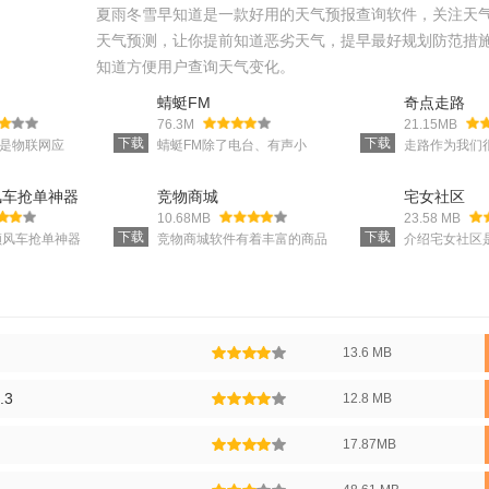
夏雨冬雪早知道是一款好用的天气预报查询软件，关注天
流量,随时随地随心收听
天气预测，让你提前知道恶劣天气，提早最好规划防范措
知道方便用户查询天气变化。
,节目更新及时提醒
蜻蜓FM
奇点走路
76.3M
21.15MB
下载
下载
p是物联网应
蜻蜓FM除了电台、有声小
走路作为我们
,循环模式,贴心功能让你听得爽
app能够对智
说、脱口秀、音乐电台、新闻
运动的最常用
、亮度、色温、
军事、相声小品外,还增加了语
好的走路习惯
制。同时棉花糖
音直播功能,全新的玩法,带给
非常需要每个
风车抢单神器
竞物商城
宅女社区
,用听的!
持对窗帘、开关
你更多的声音享受。
行走可以起到
10.68MB
23.58 MB
进行控制。
划作用，让每
下载
下载
更健康。至于
顺风车抢单神器
竞物商城软件有着丰富的商品
介绍宅女社区
步行赚钱，你
常好用的软件，
资源等着你来选择，这个软件
的手机聊天交
尝试。软件功
用户增加自己的
中的所有产品都非常实惠，我
平台上面全部
种计算
更多的收益，用
们可以很快找到我们想要的。
话题内容，宅女
择用户下单的方
该软件每天都有限时优惠供您
之后用户们可
该方案的软件就
选择。超级富豪优惠券将在有
到很多专为女
限的时间内发行，所以你可以
立的各种话
赚钱，如果你买他们。超大品
13.6 MB
牌产品有全额折扣，所以在这
里购物
.3
12.8 MB
17.87MB