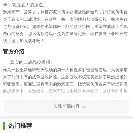
争，攻占敌人的据点。
游戏画面非常逼真，并且还原了历史欧洲战场的激烈，让玩家仿佛置
身于真实的二战现场。在这里，每一次的胜利都值得庆祝，每次失败
也都值得铭记。如果你渴望体验二战的紧张氛围，渴望在战场上展现
自己的英勇，那么这款游戏正是为你量身定做，现在就来下载欧洲前
线手游，加入战斗吧！
官方介绍
真实的二战战役模拟。
作为一款重新诠释欧洲战场的第一人称视角射击冒险游戏，为玩家带
来了前所未有的战争游戏体验。这款游戏不仅完美还原了欧洲战场的
紧张氛围，更通过逼真写实的游戏画面，让玩家仿佛置身于硝烟弥漫
的战场之中。在游戏中，玩家可以自由挑选各种武器，从经典的步枪
到强力的火炮，都能为你在战场上争取到关键的优势。每一种武器都
有其独特的特点和用途，需要玩家根据自己的战术需求和战场环境来
加载全部内容
做出选择。
游戏特色
热门推荐
1、遇见各种死亡场景，保持自己的冷静，快速击败敌人。