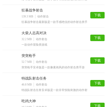
游戏亮点
狂暴战争射击
1、游戏包含了多个欧洲城市的真实地图，玩家可以在不同场景中战
下载
139.3 MB
动作射击
斗。
狂暴战争射击最新版是一款手感绝佳的动作射击类手
游
2、有多种军队可供选择，在这里能够感受不同地区的战争氛
火柴人志高对决
围和风格。
下载
32.2 MB
动作射击
3、游戏战斗场景多样，每个地形的战斗策略和适合的战士也
一款动作冒险类游戏
不尽相同。
突突枪手
4、和其他玩家实时竞技，软件学堂玩家能在这里体验畅快的战斗乐
下载
52.7 MB
动作射击
趣。
突突枪手安卓版是一款像素画风的动作射击类手游
游戏优势
1、扮演一名军事指挥官，在欧洲各个地区领导部队参与战争。
特战队射击任务
下载
46.8 MB
动作射击
2、选择现代战争新武器，完成战役任务，世界大战超级英
特战队射击任务安卓版是一款非常惊险刺激的动作射
雄。
击类手游
3、购买装备武器，训练军队，提升士兵等级，选择战场战斗。
吃鸡大神
下载