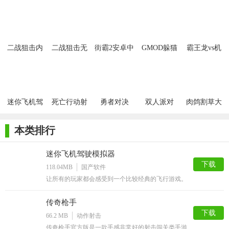
2、需要熟练掌握射击和战斗技术，进行一次又一次还击。
3、游戏地图丰富，可以利用地形将各种对手轻松地消灭。
4、在战场掠夺各种资源，让自己的战斗队伍越来越强大。
二战狙击内
二战狙击无
街霸2安卓中
GMOD躲猫
霸王龙vs机
购
限版
文直装
猫
器人
欧洲前线怎么调中文
1、在软件学堂下载游戏，点击左下角的语言小旗子。
迷你飞机驾
死亡行动射
勇者对决
双人派对
肉鸽割草大
2、多次点击切换，直到切换为Chinese，界面字体显示为中
驶模拟器
击
作战
文。
本类排行
3、返回界面，点击左下方的语言将其设置为中文，就调成中文了。
迷你飞机驾驶模拟器
欧洲前线怎么玩
下载
118.04MB
国产软件
1、打开游戏，这里我们选择【多人游戏】模式，进入游戏。
让所有的玩家都会感受到一个比较经典的飞行游戏。
2、点击【继续】按钮。
传奇枪手
下载
66.2 MB
动作射击
3、输入游戏名，点击红色按钮就可以进入游戏开始玩了。
传奇枪手官方版是一款手感非常好的射击闯关类手游